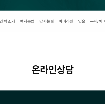
앤박 소개
여자눈썹
남자눈썹
아이라인
입술
두피/헤
온라인상담