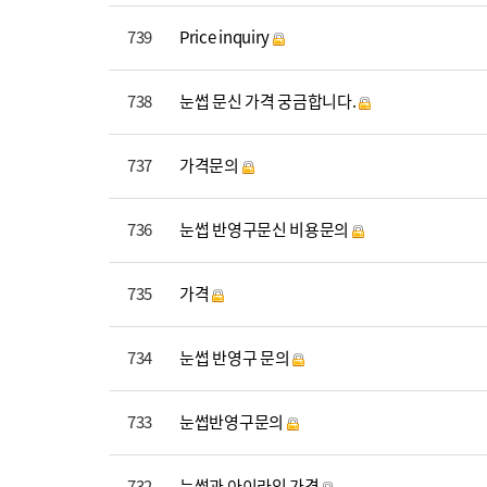
739
Price inquiry
738
눈썹 문신 가격 궁금합니다.
737
가격문의
736
눈썹 반영구문신 비용문의
735
가격
734
눈썹 반영구 문의
733
눈썹반영구문의
732
눈썹과 아이라인 가격