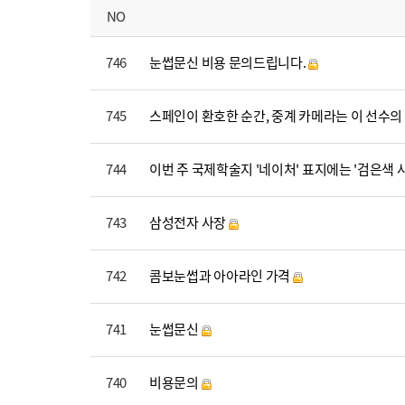
NO
746
눈썹문신 비용 문의드립니다.
745
스페인이 환호한 순간, 중계 카메라는 이 선수
744
이번 주 국제학술지 '네이처' 표지에는 '검은색
743
삼성전자 사장
742
콤보눈썹과 아아라인 가격
741
눈썹문신
740
비용문의