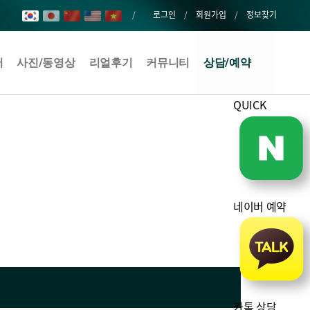
로그인
회원가입
정보찾기
어
사진/동영상
리얼후기
커뮤니티
상담/예약
QUICK
네이버 예약
카톡 상담