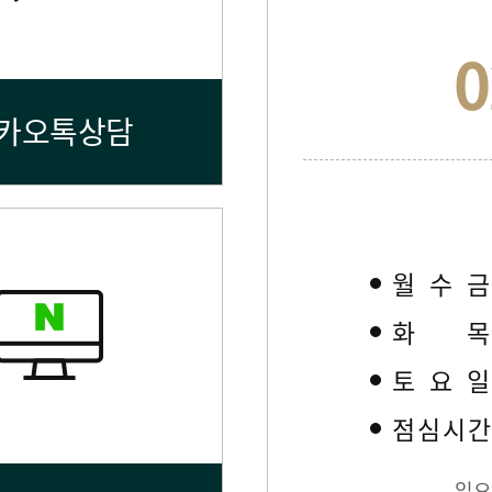
0
카오톡상담
월수
화
토요
점심시
일요