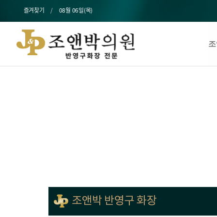
즐겨찾기
08월 06일(목)
조