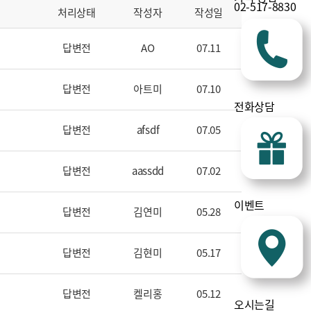
02-517-8830
처리상태
작성자
작성일
답변전
AO
07.11
답변전
아트미
07.10
전화상담
답변전
afsdf
07.05
답변전
aassdd
07.02
이벤트
답변전
김연미
05.28
답변전
김현미
05.17
답변전
켈리홍
05.12
오시는길