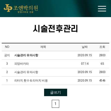
조앤박의원
시술전후관리
NO
제목
날짜
조회
공지
시술관리 유의사항
2020.09.15
2803
3
피망바카라
07.14
65
2
시술관리 유의사항
2020.09.15
2803
1
리터치 횟수 & 리터치 비용
2020.09.15
4546
글쓰기
1