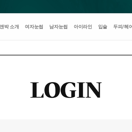
앤박 소개
여자눈썹
남자눈썹
아이라인
입술
두피/헤