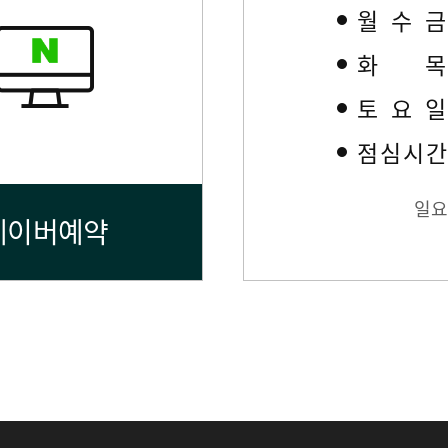
월수
화
토요
점심시
일요
네이버예약