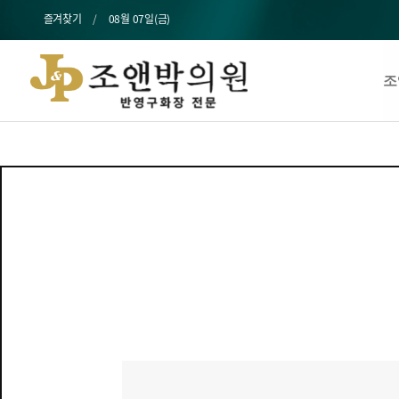
즐겨찾기
08월 07일(금)
조