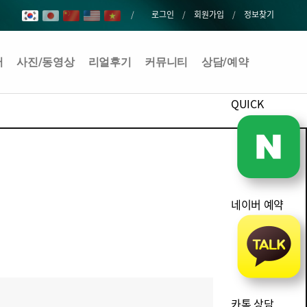
로그인
회원가입
정보찾기
어
사진/동영상
리얼후기
커뮤니티
상담/예약
QUICK
네이버 예약
카톡 상담