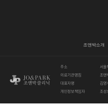
조앤박소개
주소
서울특
의료기관명침
조앤
대표자명
김영
개인정보책임자
조성