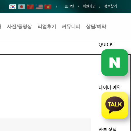
로그인
회원가입
정보찾기
어
사진/동영상
리얼후기
커뮤니티
상담/예약
QUICK
네이버 예약
카톡 상담