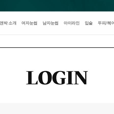
앤박 소개
여자눈썹
남자눈썹
아이라인
입술
두피/헤