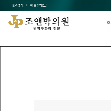
즐겨찾기
08월 07일(금)
조