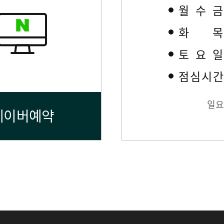
월수
화
토요
점심시
일요
네이버예약