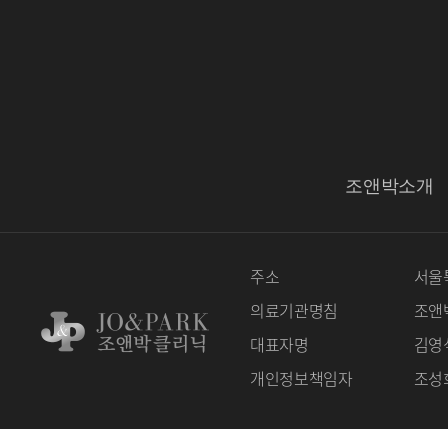
조앤박소개
주소
서울특
의료기관명침
조앤
대표자명
김영
개인정보책임자
조성