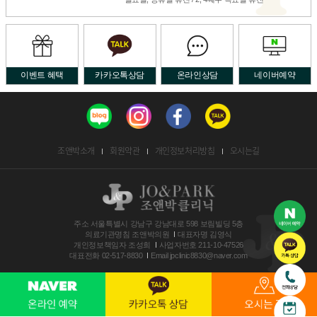
이벤트 혜택
카카오톡상담
온라인상담
네이버예약
조앤박소개
회원약관
개인정보처리방침
오시는길
주소
서울특별시 강남구 강남대로 598 보림빌딩 5층
의료기관명침
조앤박의원
대표자명
김영식
개인정보책임자
조성희
사업자번호
211-10-47526
대표전화
02-517-8830
Email
jpclinic8830@naver.com