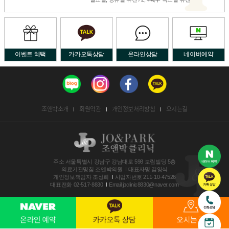
이벤트 혜택
카카오톡상담
온라인상담
네이버예약
조앤박소개
회원약관
개인정보처리방침
오시는길
주소
서울특별시 강남구 강남대로 598 보림빌딩 5층
의료기관명침
조앤박의원
대표자명
김영식
개인정보책임자
조성희
사업자번호
211-10-47526
대표전화
02-517-8830
Email
jpclinic8830@naver.com