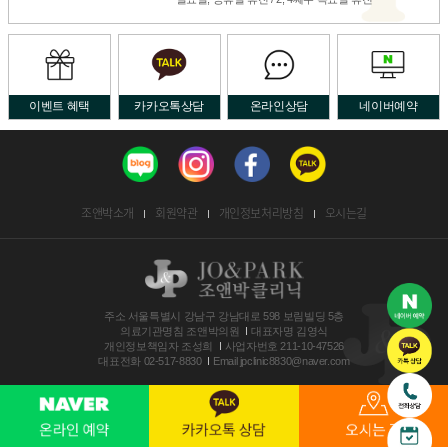
이벤트 혜택
카카오톡상담
온라인상담
네이버예약
조앤박소개
회원약관
개인정보처리방침
오시는길
주소
서울특별시 강남구 강남대로 598 보림빌딩 5층
의료기관명침
조앤박의원
대표자명
김영식
개인정보책임자
조성희
사업자번호
211-10-47526
대표전화
02-517-8830
Email
jpclinic8830@naver.com