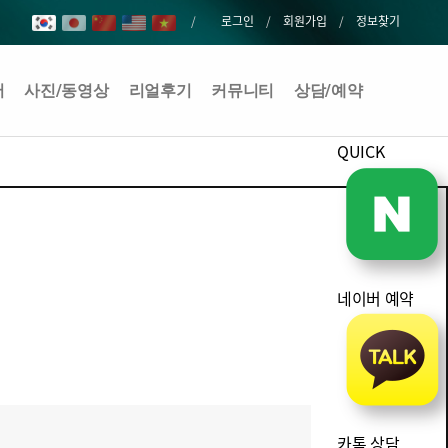
로그인
회원가입
정보찾기
어
사진/동영상
리얼후기
커뮤니티
상담/예약
QUICK
네이버 예약
카톡 상담