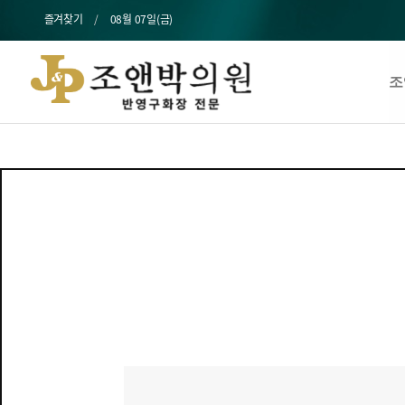
즐겨찾기
08월 07일(금)
조