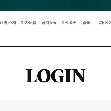
앤박 소개
여자눈썹
남자눈썹
아이라인
입술
두피/헤