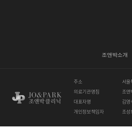
조앤박소개
주소
서울특
의료기관명침
조앤
대표자명
김영
개인정보책임자
조성