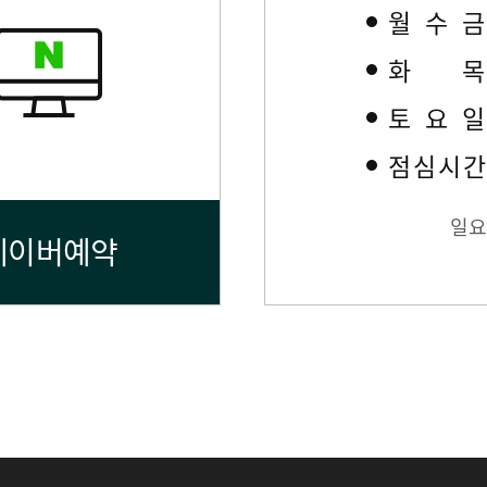
월수
화
토요
점심시
일요
네이버예약