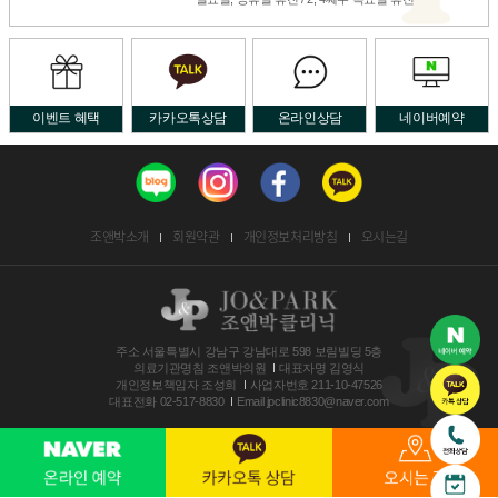
이벤트 혜택
카카오톡상담
온라인상담
네이버예약
조앤박소개
회원약관
개인정보처리방침
오시는길
주소
서울특별시 강남구 강남대로 598 보림빌딩 5층
의료기관명침
조앤박의원
대표자명
김영식
개인정보책임자
조성희
사업자번호
211-10-47526
대표전화
02-517-8830
Email
jpclinic8830@naver.com