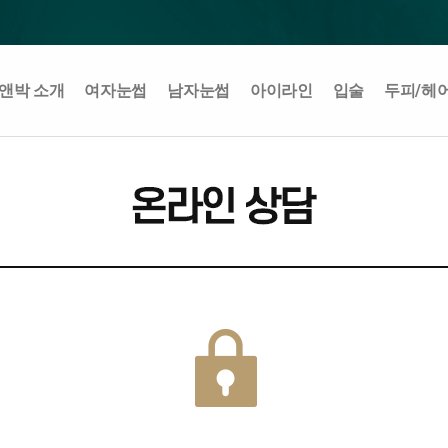
앤박 소개
여자눈썹
남자눈썹
아이라인
입술
두피/헤