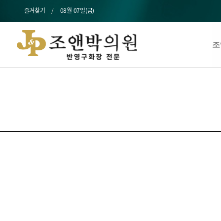
즐겨찾기
08월 07일(금)
조