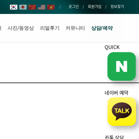
로그인
회원가입
정보찾기
어
사진/동영상
리얼후기
커뮤니티
상담/예약
QUICK
네이버 예약
카톡 상담