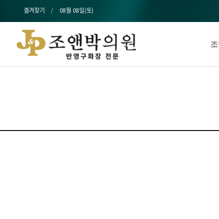
즐겨찾기
08월 08일(토)
조