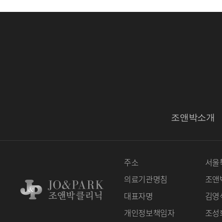
조앤박소개
주소
서울특
의료기관명침
조앤
대표자명
김영
개인정보책임자
조성