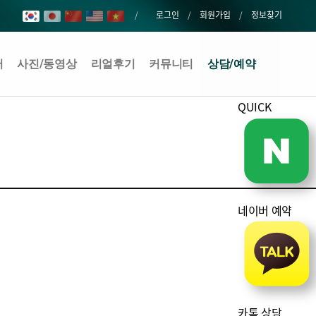
로그인
회원가입
정보찾기
어
사진/동영상
리얼후기
커뮤니티
상담/예약
QUICK
네이버 예약
카톡 상담