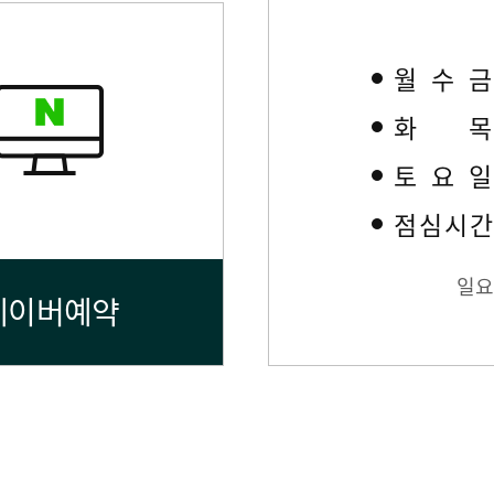
월수
화
토요
점심시
일요
네이버예약