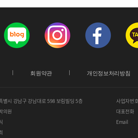
회원약관
개인정보처리방침
별시 강남구 강남대로 598 보림빌딩 5층
사업자번
박의원
대표전화
식
Email
희