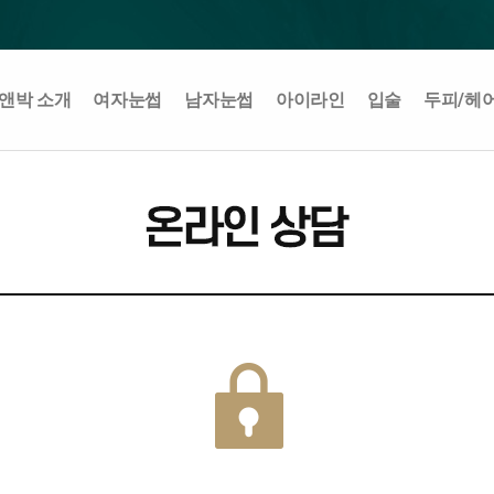
앤박 소개
여자눈썹
남자눈썹
아이라인
입술
두피/헤