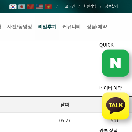
로그인
회원가입
정보찾기
어
사진/동영상
리얼후기
커뮤니티
상담/예약
QUICK
네이버 예약
날짜
조회
05.27
541
카톡 상담