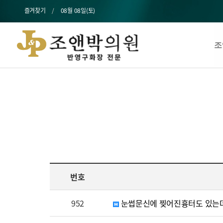
즐겨찾기
08월 08일(토)
조
번호
952
눈썹문신에 찢어진흉터도 있는