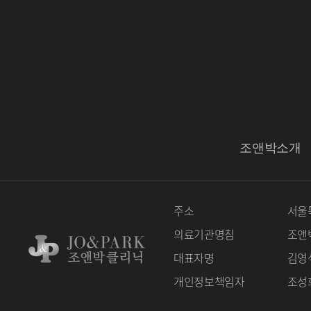
조앤박소개
주소
서울특
의료기관명침
조앤
대표자명
김영
개인정보책임자
조성