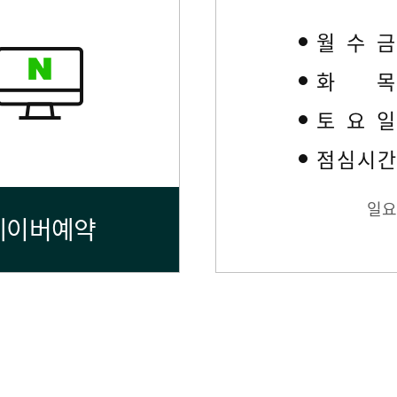
월수
화
토요
점심시
일요
네이버예약