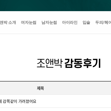
앤박 소개
여자눈썹
남자눈썹
아이라인
입술
두피/헤
조앤박
감동후기
제목
데 감쪽같이 가려졌어요