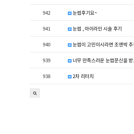
942
눈썹후기요~
941
눈썹 , 아이라인 시술 후기
940
눈썹이 고민이시라면 조앤박 추
939
너무 만족스러운 눈썹문신을 받고왔
938
2차 리터치