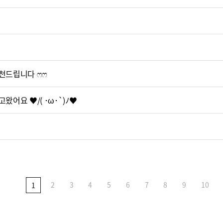
천드립니다 ෆෆ
어요 ♥/( ･ω･`)ﾉ♥
2
3
4
5
6
7
8
9
10
1