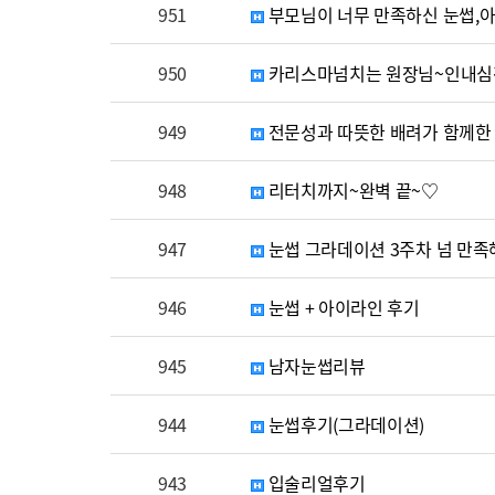
951
부모님이 너무 만족하신 눈썹,
950
카리스마넘치는 원장님~인내심
949
전문성과 따뜻한 배려가 함께한 
948
리터치까지~완벽 끝~♡
947
눈썹 그라데이션 3주차 넘 만족
946
눈썹 + 아이라인 후기
945
남자눈썹리뷰
944
눈썹후기(그라데이션)
943
입술리얼후기