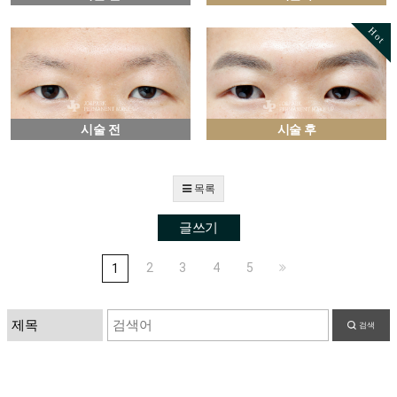
Hot
시술 전
시술 후
목록
글쓰기
2
3
4
5
1
검색