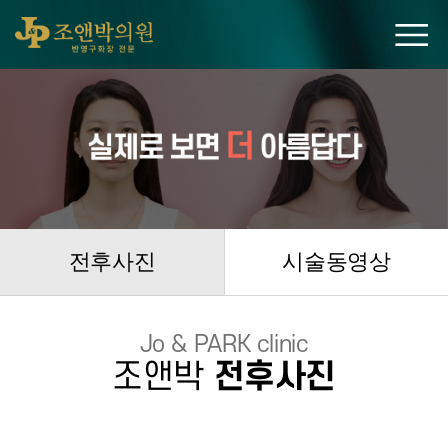
조앤박의원
전후사진
시술동영상
Jo & PARK clinic
조앤박
전후사진