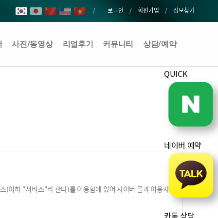
로그인
회원가입
정보찾기
어
사진/동영상
리얼후기
커뮤니티
상담/예약
QUICK
네이버 예약
비스(이하 "서비스"라 한다)를 이용함에 있어 사이버 몰과 이용자
카톡 상담