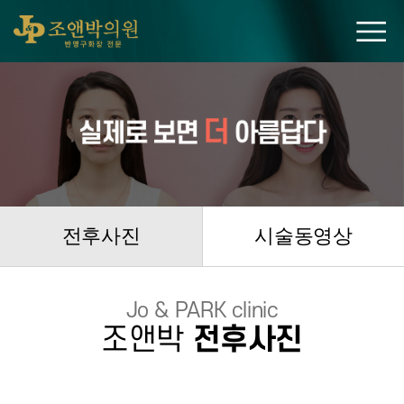
조앤박의원
전후사진
시술동영상
Jo & PARK clinic
조앤박
전후사진