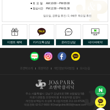
토요일
AM 10:00 ~ PM 03:00
점심시간
PM 12:30 ~ PM 01:30
일요일, 공휴일 휴진 / 2, 4째주 목요일 휴진
이벤트 혜택
카카오톡상담
온라인상담
네이버예약
조앤박소개
회원약관
개인정보처리방침
오시는길
주소
서울특별시 강남구 강남대로 598 보림빌딩 5층
의료기관명침
조앤박의원
대표자명
김영식
개인정보책임자
조성희
사업자번호
211-10-47526
대표전화
02-517-8830
Email
jpclinic8830@naver.com