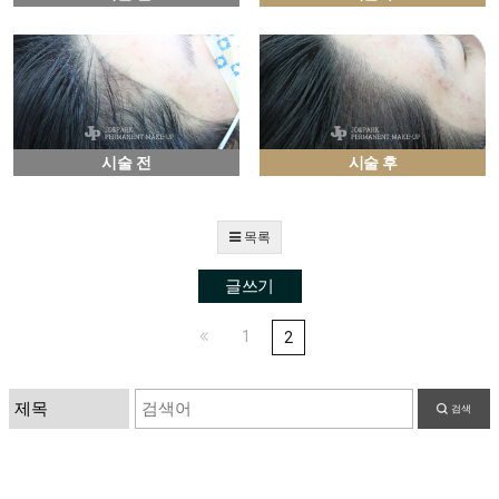
시술 전
시술 후
목록
글쓰기
1
2
검색