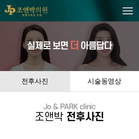
조앤박의원
전후사진
시술동영상
Jo & PARK clinic
조앤박
전후사진