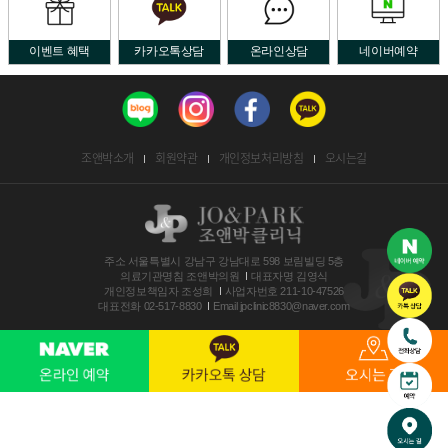
이벤트 혜택
카카오톡상담
온라인상담
네이버예약
조앤박소개
회원약관
개인정보처리방침
오시는길
주소
서울특별시 강남구 강남대로 598 보림빌딩 5층
의료기관명침
조앤박의원
대표자명
김영식
개인정보책임자
조성희
사업자번호
211-10-47526
대표전화
02-517-8830
Email
jpclinic8830@naver.com