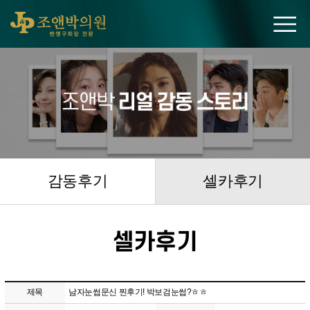
조앤박의원
감동후기
셀카후기
셀카후기
제목
남자눈썹문신 찐후기! 박보검눈썹?ㅎㅎ