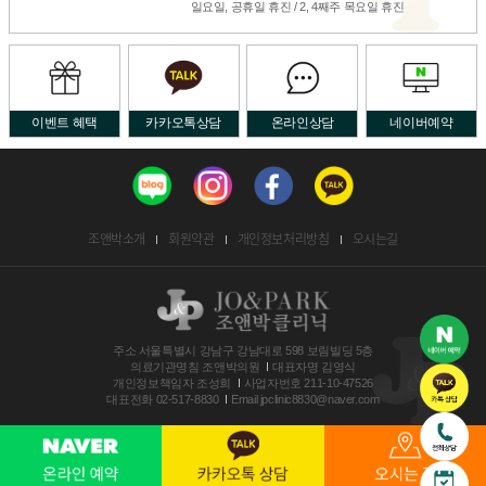
일요일, 공휴일 휴진 / 2, 4째주 목요일 휴진
이벤트 혜택
카카오톡상담
온라인상담
네이버예약
조앤박소개
회원약관
개인정보처리방침
오시는길
주소
서울특별시 강남구 강남대로 598 보림빌딩 5층
의료기관명침
조앤박의원
대표자명
김영식
개인정보책임자
조성희
사업자번호
211-10-47526
대표전화
02-517-8830
Email
jpclinic8830@naver.com