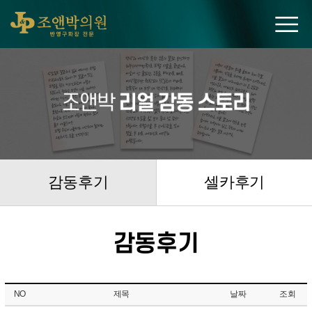
조앤박의원
감동후기
셀카후기
감동후기
NO
제목
날짜
조회