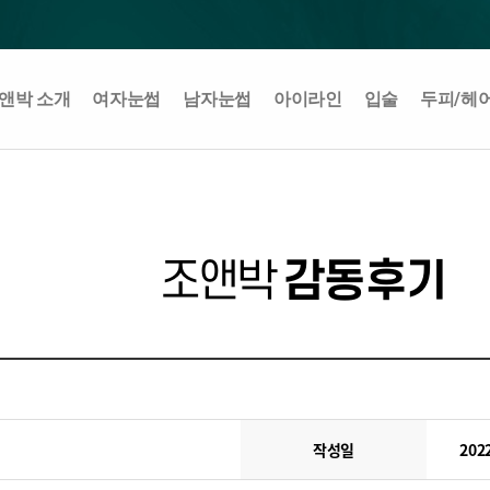
앤박 소개
여자눈썹
남자눈썹
아이라인
입술
두피/헤
조앤박
감동후기
작성일
2022