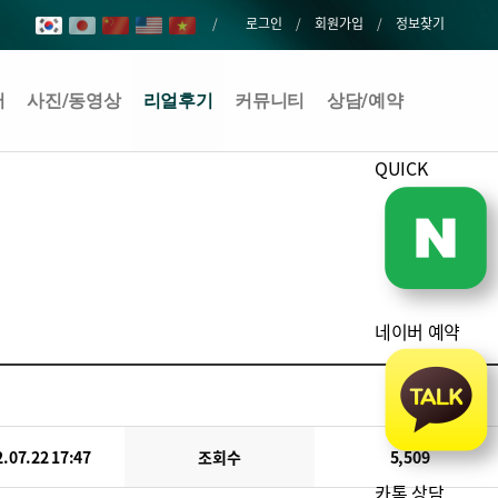
로그인
회원가입
정보찾기
어
사진/동영상
리얼후기
커뮤니티
상담/예약
QUICK
네이버 예약
.07.22 17:47
조회수
5,509
카톡 상담