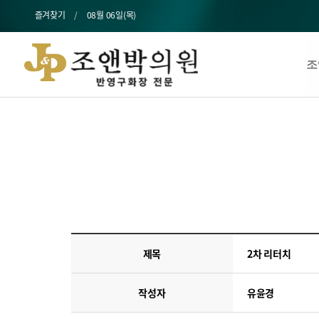
즐겨찾기
08월 06일(목)
조
제목
2차 리터치
작성자
유윤경