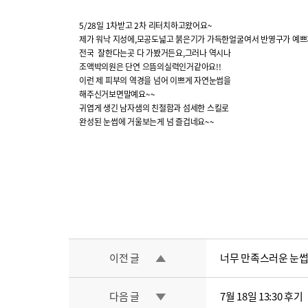
5/28일 1차받고 2차 리터치하고왔어요~
제가 워낙 지성에,모공도넓고 붉은기가 가득한얼굴여서 반영구가 예
전국 잘한다는곳 다 가봤거든요,그러나 역시나
조액박의원은 단연 으뜸의실력인거같아요!!
이런 제 피부의 역경을 넘어 이쁘게 자연눈썹을
해주신거보면말예요~~
귀엽게 생긴 남자샘의 친절함과 섬세한 스킬로
완성된 눈썹에 거울보는게 넘 즐겁네요~~
이전 글
너무 만족스러운 눈썹문
다음 글
7월 18일 13:30 후기