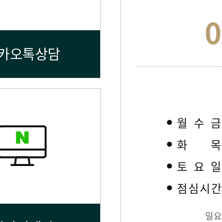
0
카오톡상담
월수
화
토요
점심시
일요