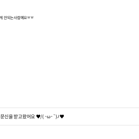
쁘게 안되는사람예요ㅠㅠ
신을 받고왔어요 ♥/( ･ω･`)ﾉ♥