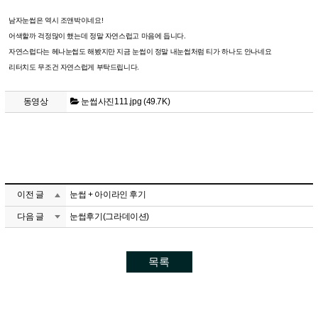
남자눈썹은 역시 조앤박이네요!
어색할까 걱정많이 했는데 정말 자연스럽고 마음에 듭니다.
자연스럽다는 헤나눈썹도 해봤지만 지금 눈썹이 정말 내눈썹처럼 티가 하나도 안나네요
리터치도 무조건 자연스럽게 부탁드립니다.
동영상
눈썹사진111.jpg (49.7K)
이전 글
눈썹 + 아이라인 후기
다음 글
눈썹후기(그라데이션)
목록