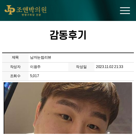
조앤박의원
감동후기
제목
남자눈썹리뷰
작성자
이용주
작성일
2023.11.02 21:33
조회수
5,017