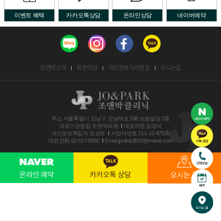
이벤트 혜택
카카오톡상담
온라인상담
네이버예약
조앤박소개
회원약관
개인정보처리방침
오시는길
주소
서울특별시 강남구 강남대로 598 보림빌딩 5층
의료기관명침
조앤박의원
대표자명
김영식
개인정보책임자
조성희
사업자번호
211-10-47526
대표전화
02-517-8830
Email
jpclinic8830@naver.com